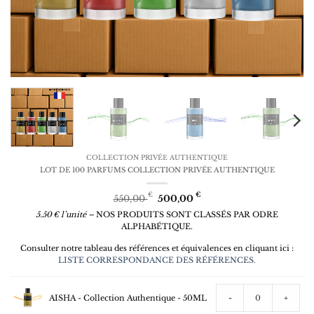
COLLECTION PRIVÉE AUTHENTIQUE
LOT DE 100 PARFUMS COLLECTION PRIVÉE AUTHENTIQUE
Le
Le
€
€
550,00
500,00
prix
prix
5.50 € l’unité –
NOS PRODUITS SONT CLASSÉS PAR ODRE
initial
actuel
ALPHABÉTIQUE.
était :
est :
550,00 €.
500,00 €.
Consulter notre tableau des références et équivalences en cliquant ici :
LISTE CORRESPONDANCE DES RÉFÉRENCES.
AISHA - Collection Authentique - 50ML
-
+