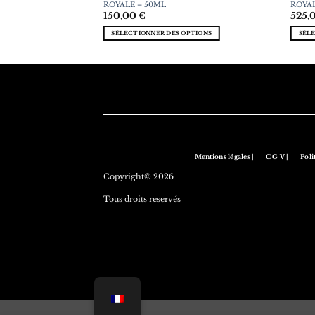
ROYALE – 50ML
ROYAL
150,00
€
525,
PTIONS
SÉLECTIONNER DES OPTIONS
SÉL
Mentions légales |
C G V |
Poli
Copyright© 2026
Tous droits reservés