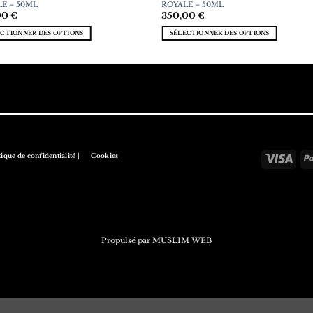
E – 50ML
ROYALE – 50ML
00
€
350,00
€
ECTIONNER DES OPTIONS
SÉLECTIONNER DES OPTIONS
tique de confidentialité |
Cookies
Visa
Propulsé par
MUSLIM WEB