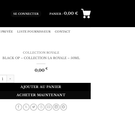
0,00
€
SE CONNECTER
PANIER /
 PRIVÉE
LISTE FOURNISSEUR
CONTACT
COLLECTION ROYALE
BLACK OP – COLLECTION LA ROYALE – 50ML
€
0,00
tité de BLACK OP – COLLECTION LA ROYALE - 50ML
AJOUTER AU PANIER
ACHETER MAINTENANT