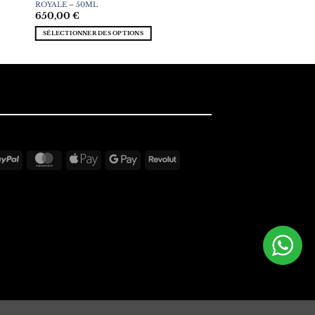
ROYALE – 50ML
650,00
€
SÉLECTIONNER DES OPTIONS
PayPal
MasterCard
Apple
Google
Revolut
Pay
Pay