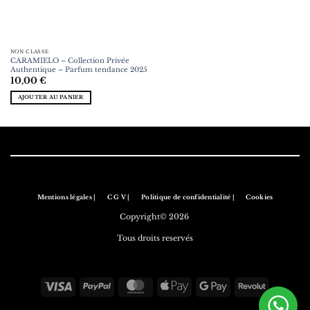
NON CLASSÉ
CARAMIELO – Collection Privée
Authentique – Parfum tendance 2025
10,00
€
AJOUTER AU PANIER
Mentions légales |
C G V |
Politique de confidentialité |
Cookies
Copyright© 2026
Tous droits reservés
Visa
PayPal
MasterCard
Apple
Google
Revolut
Pay
Pay