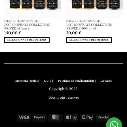
SPRAY COLLECTION PRIVÉE
SPRAY COLLECTION PRIVÉE
LOT 50 SPRAYS COLLECTION
LOT 20 SPRAYS COLLECTION
PRIVÉE 3€/unité
PRIVÉE 3,50€/unité
150,00
€
70,00
€
SÉLECTIONNER DES OPTIONS
SÉLECTIONNER DES OPTIONS
Mentions légales |
C G V |
Politique de confidentialité |
Cookies
Copyright© 2026
Tous droits reservés
Visa
PayPal
MasterCard
Apple
Google
Revolut
Pay
Pay