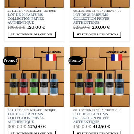
COLLECTION PRIVÉE AUTHENTIQUE
COLLECTION PRIVÉE AUTHENTIQUE
LOT DE 20 PARFUMS
LOT DE 35 PARFUMS
COLLECTION PRIVÉE
COLLECTION PRIVÉE
AUTHENTIQUE
AUTHENTIQUE
Le
Le
Le
Le
130,00
€
120,00
€
227,50
€
210,00
€
prix
prix
prix
prix
initial
actuel
initial
actuel
était :
est :
était :
est :
SÉLECTIONNER DES OPTIONS
SÉLECTIONNER DES OPTIONS
130,00 €.
120,00 €.
227,50 €.
210,00 €.
Promo !
Promo !
COLLECTION PRIVÉE AUTHENTIQUE
COLLECTION PRIVÉE AUTHENTIQUE
LOT DE 50 PARFUMS
LOT DE 75 PARFUMS
COLLECTION PRIVÉE
COLLECTION PRIVÉE
AUTHENTIQUE
AUTHENTIQUE
Le
Le
Le
Le
300,00
€
275,00
€
450,00
€
412,50
€
prix
prix
prix
prix
initial
actuel
initial
actuel
était :
est :
était :
est :
SÉLECTIONNER DES OPTIONS
SÉLECTIONNER DES OPTIONS